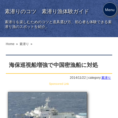
Menu
素潜りのコツ 素潜り漁体験ガイド
素潜りを楽しむためのコツと道具選び方、初心者も体験できる素
潜り漁のスポットを紹介。
Home
»
素潜り
»
海保巡視船増強で中国密漁船に対処
2014/11/22 | category:
素潜り
Sponsored Link