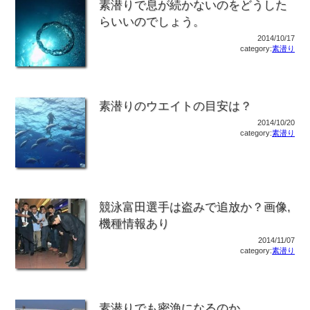
素潜りで息が続かないのをどうした
らいいのでしょう。
2014/10/17
category:
素潜り
素潜りのウエイトの目安は？
2014/10/20
category:
素潜り
競泳富田選手は盗みで追放か？画像,
機種情報あり
2014/11/07
category:
素潜り
素潜りでも密漁になるのか