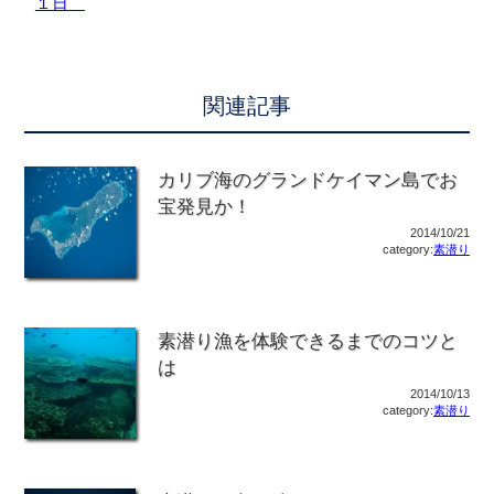
１日
関連記事
カリブ海のグランドケイマン島でお
宝発見か！
2014/10/21
category:
素潜り
素潜り漁を体験できるまでのコツと
は
2014/10/13
category:
素潜り