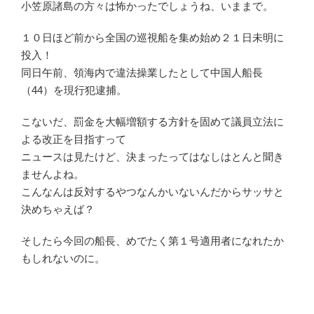
小笠原諸島の方々は怖かったでしょうね、いままで。
１０日ほど前から全国の巡視船を集め始め２１日未明に
投入！
同日午前、領海内で違法操業したとして中国人船長
（44）を現行犯逮捕。
こないだ、罰金を大幅増額する方針を固めて議員立法に
よる改正を目指すって
ニュースは見たけど、決まったってはなしはとんと聞き
ませんよね。
こんなんは反対するやつなんかいないんだからサッサと
決めちゃえば？
そしたら今回の船長、めでたく第１号適用者になれたか
もしれないのに。