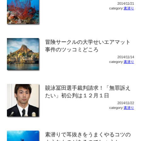
2014/11/21
category:
素潜り
冒険サークルの大学せいエアマット
事件のツッコミどころ
2014/11/14
category:
素潜り
竸泳冨田選手裁判請求！「無罪訴え
たい」初公判は１２月１日
2014/11/22
category:
素潜り
素潜りで耳抜きをうまくやるコツの