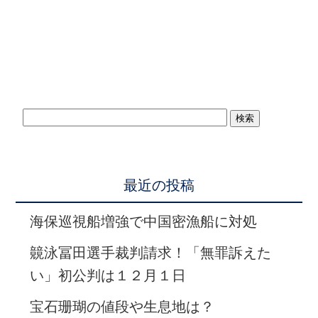
最近の投稿
海保巡視船増強で中国密漁船に対処
竸泳冨田選手裁判請求！「無罪訴えた
い」初公判は１２月１日
宝石珊瑚の値段や生息地は？