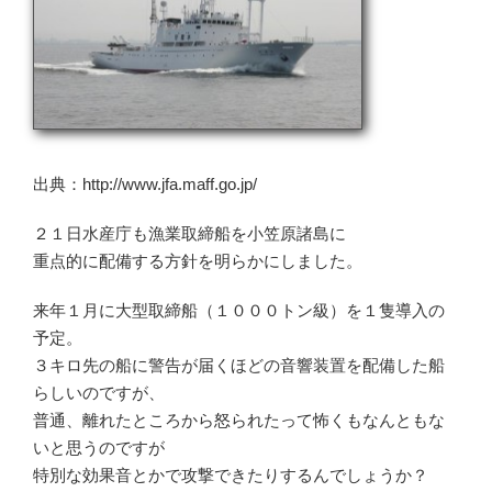
出典：http://www.jfa.maff.go.jp/
２１日水産庁も漁業取締船を小笠原諸島に
重点的に配備する方針を明らかにしました。
来年１月に大型取締船（１０００トン級）を１隻導入の
予定。
３キロ先の船に警告が届くほどの音響装置を配備した船
らしいのですが、
普通、離れたところから怒られたって怖くもなんともな
いと思うのですが
特別な効果音とかで攻撃できたりするんでしょうか？