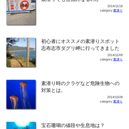
2014/11/18
category:
素潜り
初心者にオススメの素潜りスポット
志布志市ダグリ岬に行ってきました
2014/11/09
category:
素潜り
素潜り時のクラゲなど危険生物への
対策とは。
2014/10/28
category:
素潜り
宝石珊瑚の値段や生息地は？